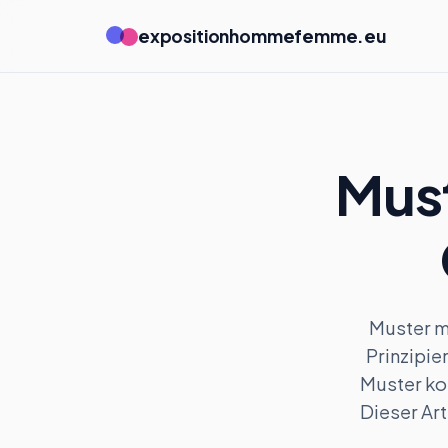
expositionhommefemme.eu
Must
Muster mi
Prinzipie
Muster ko
Dieser Art