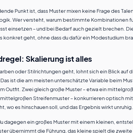
ende Punkt ist, dass Muster mixen keine Frage des Talent
ogik. Wer versteht, warum bestimmte Kombinationen fu
sst einsetzen – und bei Bedarf auch gezielt brechen. Die
das konkret geht, ohne dass du dafür ein Modestudium br
regel: Skalierung ist alles
rben oder Stilrichtungen geht, lohnt sich ein Blick auf d
Das ist die am meisten unterschätzte Variable beim Mus
m Outfit. Zwei gleich große Muster – etwa ein mittelgro
ittelgroßen Streifenmuster – konkurrieren optisch mit
t, wo es hinschauen soll, und das Ergebnis wirkt unruhig.
u dagegen ein großes Muster mit einem kleinen, entsteh
ter übernimmt die Führung, das kleine spielt die zweite