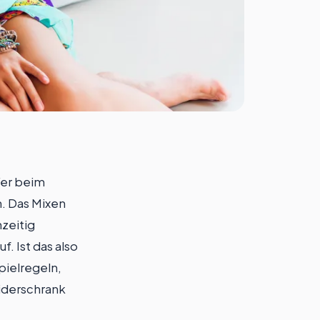
Wer beim
n. Das Mixen
hzeitig
. Ist das also
Spielregeln,
eiderschrank