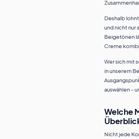
Zusammenhang
Deshalb lohnt
und nicht nur
Beigetönen lä
Creme kombini
Wer sich mit s
in unserem Be
Ausgangspunkt
auswählen – u
Welche M
Überblic
Nicht jede Ko