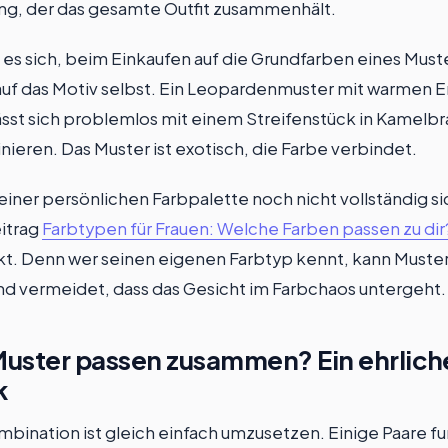
, der das gesamte Outfit zusammenhält.
 es sich, beim Einkaufen auf die Grundfarben eines Must
 auf das Motiv selbst. Ein Leopardenmuster mit warmen E
sst sich problemlos mit einem Streifenstück in Kamelbr
eren. Das Muster ist exotisch, die Farbe verbindet.
einer persönlichen Farbpalette noch nicht vollständig sic
itrag
Farbtypen für Frauen: Welche Farben passen zu dir
. Denn wer seinen eigenen Farbtyp kennt, kann Muster
nd vermeidet, dass das Gesicht im Farbchaos untergeht.
uster passen zusammen? Ein ehrlich
k
mbination ist gleich einfach umzusetzen. Einige Paare f