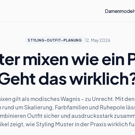
Damenmode
12. May 2026
STYLING-OUTFIT-PLANUNG
er mixen wie ein P
Geht das wirklich
xen gilt als modisches Wagnis – zu Unrecht. Mit den
n rund um Skalierung, Farbfamilien und Ruhepole läss
mbinieren Outfit sicher und ausdrucksstark zusamm
ikel zeigt, wie Styling Muster in der Praxis wirklich fu