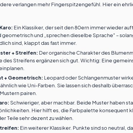
ndere verlangen mehr Fingerspitzengefühl. Hier ein ehrl
 Karo:
Ein Klassiker, der seit den 80ern immer wieder auf
d geometrisch und „sprechen dieselbe Sprache" – sola
lich sind, klappt das fast immer.
ter + Streifen:
Der organische Charakter des Blumenm
e des Streifens ergänzen sich gut. Wichtig: Eine gemei
 einplanen.
nt + Geometrisch:
Leopard oder Schlangenmuster wirke
 ähnlich wie Uni-Farben. Sie lassen sich deshalb überras
 Mustern pairen.
aro:
Schwieriger, aber machbar. Beide Muster haben st
lichkeiten. Hier hilft es, die Farbpalette konsequent kl
er Teile sehr dezent zu wählen.
treifen:
Ein weiterer Klassiker. Punkte sind so neutral, da