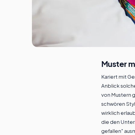
Muster m
Kariert mit G
Anblick solch
von Mustern g
schwören Styl
wirklich erlau
die den Unter
gefallen" au