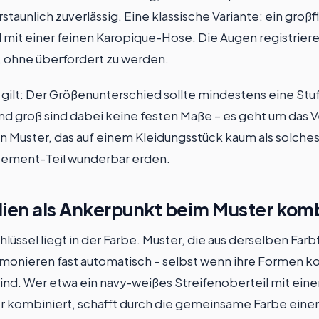
rstaunlich zuverlässig. Eine klassische Variante: ein groß
mit einer feinen Karopique-Hose. Die Augen registrier
 ohne überfordert zu werden.
l gilt: Der Größenunterschied sollte mindestens eine Stu
und groß sind dabei keine festen Maße – es geht um das V
n Muster, das auf einem Kleidungsstück kaum als solches 
atement-Teil wunderbar erden.
lien als Ankerpunkt beim Muster kom
lüssel liegt in der Farbe. Muster, die aus derselben Farb
onieren fast automatisch – selbst wenn ihre Formen k
ind. Wer etwa ein navy-weißes Streifenoberteil mit ein
kombiniert, schafft durch die gemeinsame Farbe einen