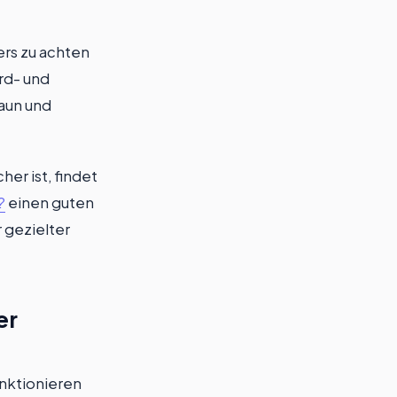
ers zu achten
rd- und
aun und
her ist, findet
?
einen guten
 gezielter
er
unktionieren