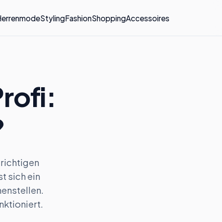
Herrenmode
Styling
Fashion
Shopping
Accessoires
rofi:
?
 richtigen
t sich ein
enstellen.
nktioniert.