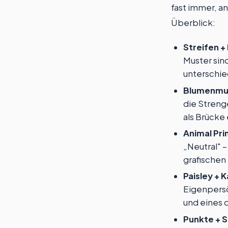
fast immer, a
Überblick:
Streifen +
Muster sin
unterschied
Blumenmus
die Streng
als Brücke
Animal Pri
„Neutral" –
grafischen
Paisley + K
Eigenpersön
und eines d
Punkte + S