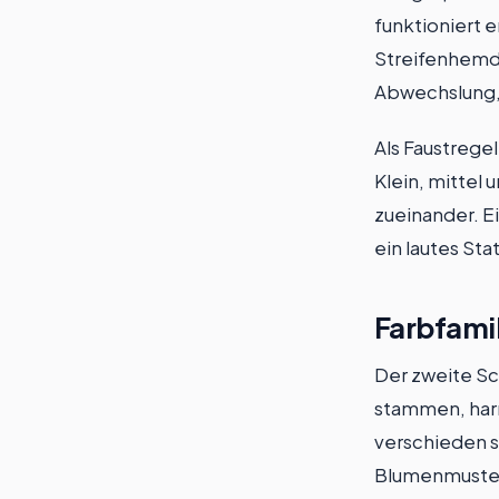
funktioniert e
Streifenhemd 
Abwechslung,
Als Faustrege
Klein, mittel 
zueinander. Ei
ein lautes St
Farbfami
Der zweite Sch
stammen, harm
verschieden s
Blumenmuster 