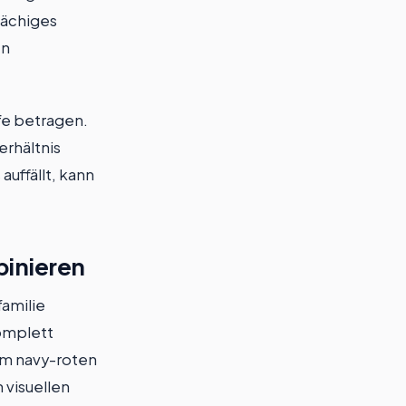
flächiges
en
fe betragen.
erhältnis
auffällt, kann
binieren
familie
omplett
em navy-roten
 visuellen