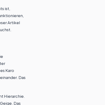
s ist,
nktionieren,
ser Artikel
auchst.
ie
ter
ßes Karo
einander. Das
t Hierarchie.
 Geige. Das