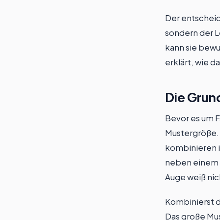
Der entscheid
sondern der L
kann sie bewu
erklärt, wie 
Die Grund
Bevor es um Fa
Mustergröße. 
kombinieren i
neben einem m
Auge weiß nich
Kombinierst d
Das große Mus