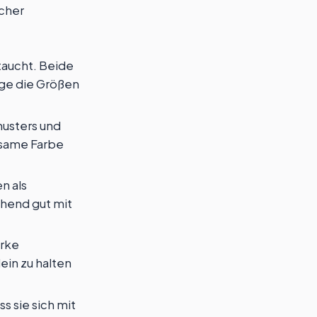
icher
taucht. Beide
nge die Größen
usters und
nsame Farbe
n als
chend gut mit
arke
ein zu halten
ss sie sich mit