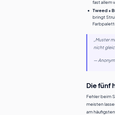
fast allem 
Tweed + B
bringt Str
Farbpalette
„Muster mi
nicht glei
— Anonyme 
Die fünf 
Fehler beim S
meisten lassen
am häufigste