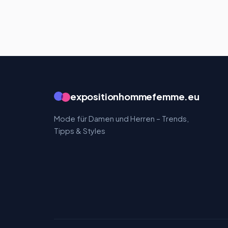
expositionhommefemme.eu
Mode für Damen und Herren – Trends,
Tipps & Styles