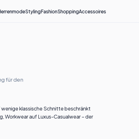
Herrenmode
Styling
Fashion
Shopping
Accessoires
ng für den
 wenige klassische Schnitte beschränkt
ring, Workwear auf Luxus-Casualwear – der