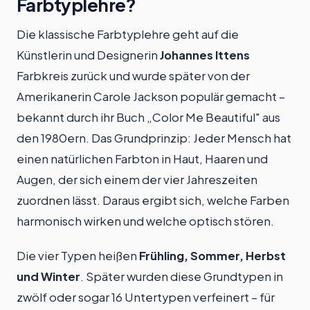
Farbtyplehre?
Die klassische Farbtyplehre geht auf die
Künstlerin und Designerin
Johannes Ittens
Farbkreis zurück und wurde später von der
Amerikanerin Carole Jackson populär gemacht –
bekannt durch ihr Buch „Color Me Beautiful" aus
den 1980ern. Das Grundprinzip: Jeder Mensch hat
einen natürlichen Farbton in Haut, Haaren und
Augen, der sich einem der vier Jahreszeiten
zuordnen lässt. Daraus ergibt sich, welche Farben
harmonisch wirken und welche optisch stören.
Die vier Typen heißen
Frühling, Sommer, Herbst
und Winter
. Später wurden diese Grundtypen in
zwölf oder sogar 16 Untertypen verfeinert – für