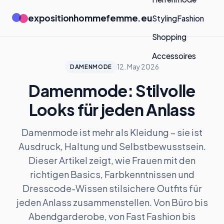
expositionhommefemme.eu
Styling
Fashion
Shopping
Accessoires
12. May 2026
DAMENMODE
Damenmode: Stilvolle
Looks für jeden Anlass
Damenmode ist mehr als Kleidung – sie ist
Ausdruck, Haltung und Selbstbewusstsein.
Dieser Artikel zeigt, wie Frauen mit den
richtigen Basics, Farbkenntnissen und
Dresscode-Wissen stilsichere Outfits für
jeden Anlass zusammenstellen. Von Büro bis
Abendgarderobe, von Fast Fashion bis