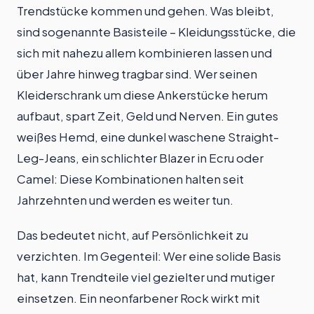
Trendstücke kommen und gehen. Was bleibt,
sind sogenannte Basisteile – Kleidungsstücke, die
sich mit nahezu allem kombinieren lassen und
über Jahre hinweg tragbar sind. Wer seinen
Kleiderschrank um diese Ankerstücke herum
aufbaut, spart Zeit, Geld und Nerven. Ein gutes
weißes Hemd, eine dunkel waschene Straight-
Leg-Jeans, ein schlichter Blazer in Ecru oder
Camel: Diese Kombinationen halten seit
Jahrzehnten und werden es weiter tun.
Das bedeutet nicht, auf Persönlichkeit zu
verzichten. Im Gegenteil: Wer eine solide Basis
hat, kann Trendteile viel gezielter und mutiger
einsetzen. Ein neonfarbener Rock wirkt mit