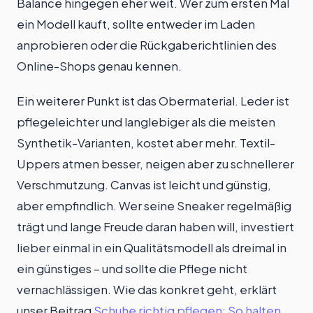
Balance hingegen eher weit. Wer zum ersten Mal
ein Modell kauft, sollte entweder im Laden
anprobieren oder die Rückgaberichtlinien des
Online-Shops genau kennen.
Ein weiterer Punkt ist das Obermaterial. Leder ist
pflegeleichter und langlebiger als die meisten
Synthetik-Varianten, kostet aber mehr. Textil-
Uppers atmen besser, neigen aber zu schnellerer
Verschmutzung. Canvas ist leicht und günstig,
aber empfindlich. Wer seine Sneaker regelmäßig
trägt und lange Freude daran haben will, investiert
lieber einmal in ein Qualitätsmodell als dreimal in
ein günstiges – und sollte die Pflege nicht
vernachlässigen. Wie das konkret geht, erklärt
unser Beitrag
Schuhe richtig pflegen: So halten