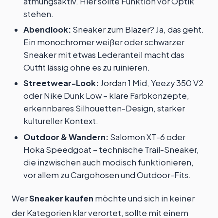
atmungsaktiv. Hier sollte Funktion vor Optik
stehen.
Abendlook:
Sneaker zum Blazer? Ja, das geht.
Ein monochromer weißer oder schwarzer
Sneaker mit etwas Lederanteil macht das
Outfit lässig ohne es zu ruinieren.
Streetwear-Look:
Jordan 1 Mid, Yeezy 350 V2
oder Nike Dunk Low – klare Farbkonzepte,
erkennbares Silhouetten-Design, starker
kultureller Kontext.
Outdoor & Wandern:
Salomon XT-6 oder
Hoka Speedgoat – technische Trail-Sneaker,
die inzwischen auch modisch funktionieren,
vor allem zu Cargohosen und Outdoor-Fits.
Wer
Sneaker kaufen
möchte und sich in keiner
der Kategorien klar verortet, sollte mit einem