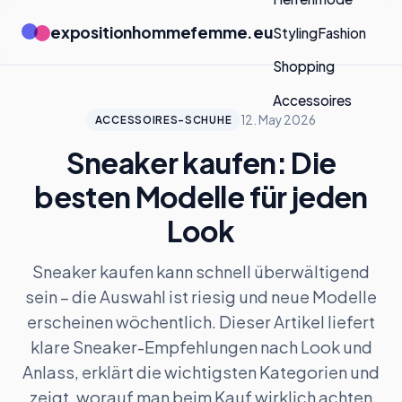
expositionhommefemme.eu
Styling
Fashion
Shopping
Accessoires
12. May 2026
ACCESSOIRES-SCHUHE
Sneaker kaufen: Die
besten Modelle für jeden
Look
Sneaker kaufen kann schnell überwältigend
sein – die Auswahl ist riesig und neue Modelle
erscheinen wöchentlich. Dieser Artikel liefert
klare Sneaker-Empfehlungen nach Look und
Anlass, erklärt die wichtigsten Kategorien und
zeigt, worauf man beim Kauf wirklich achten